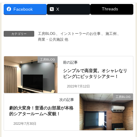
Threads
Facebook
X
工房BLOG
、
インストーラーのお仕事
、
施工例
、
カテゴリー
商業・公共施設 他
工房BLOG
前の記事
シンプルで高音質。オシャレなリ
ビングにピッタリシアター！
2022年7月12日
工房BLOG
次の記事
劇的大変身！普通のお部屋が本格
的シアタールームへ変貌！
2022年7月30日