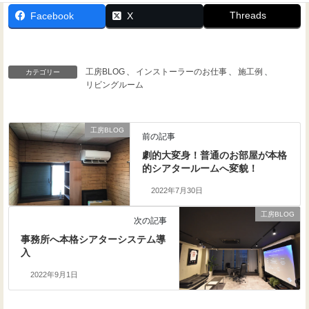
Threads
Facebook
X
工房BLOG
、
インストーラーのお仕事
、
施工例
、
カテゴリー
リビングルーム
工房BLOG
前の記事
劇的大変身！普通のお部屋が本格
的シアタールームへ変貌！
2022年7月30日
工房BLOG
次の記事
事務所へ本格シアターシステム導
入
2022年9月1日