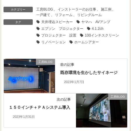
工房BLOG
、
インストーラーのお仕事
、
施工例
、
カテゴリー
一戸建て
、
リフォーム
、
リビングルーム
天井埋込スピーカー
ヤマハ AVアンプ
タグ
エプソン プロジェクター
4.1.2ch
プロジェクター 設置
100インチスクリーン
リノベーション
ホームシアター
工房BLOG
前の記事
既存環境を生かしたサイネージ
2023年1月7日
工房BLOG
次の記事
１５０インチ＋ＰＡシステム導入
2023年1月31日