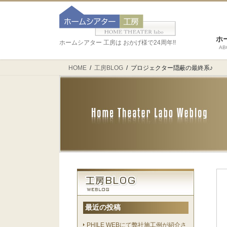
ホ
ホームシアター 工房は おかげ様で24周年!!
AB
HOME
工房BLOG
プロジェクター隠蔽の最終系♪
最近の投稿
PHILE WEBにて弊社施工例が紹介さ