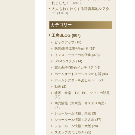
れました！
（6/18）
大人もわくわくする秘密基地シアタ
ー
（11/10）
カテゴリー
工房BLOG (807)
ピックアップ (18)
防音/調音工事がわかる (65)
インストーラーのお仕事 (376)
BGMシステム (14)
家具/照明/椅子/インテリア (49)
ホームオートメーションのお話 (46)
ホームシアターを楽しもう！ (21)
動画 (2)
映画、音楽、TV、PC、ソフトの話題
(12)
商品情報（新商品・オススメ商品）
(83)
ショールーム情報：東京 (3)
ショールーム情報：名古屋 (37)
ショールーム情報：大阪 (28)
スタッフのつぶやき (95)