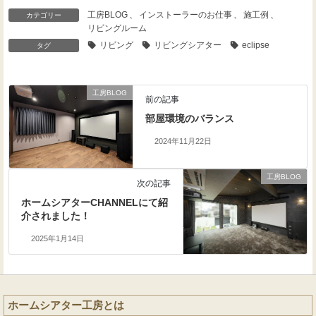
工房BLOG
、
インストーラーのお仕事
、
施工例
、
カテゴリー
リビングルーム
リビング
リビングシアター
eclipse
タグ
工房BLOG
前の記事
部屋環境のバランス
2024年11月22日
工房BLOG
次の記事
ホームシアターCHANNELにて紹
介されました！
2025年1月14日
ホームシアター工房とは