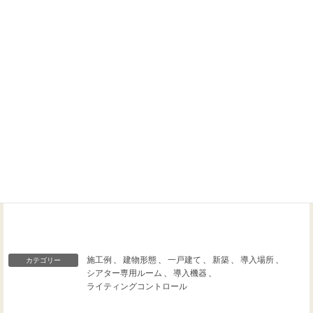
Threads
Facebook
X
施工例
、
建物形態
、
一戸建て
、
新築
、
導入場所
、
カテゴリー
シアター専用ルーム
、
導入機器
、
ライティングコントロール