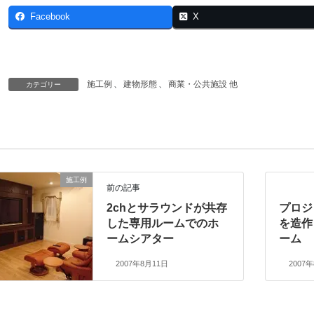
Facebook
X
施工例
、
建物形態
、
商業・公共施設 他
カテゴリー
施工例
前の記事
2chとサラウンドが共存
プロジ
した専用ルームでのホ
を造作
ームシアター
ーム
2007年8月11日
2007