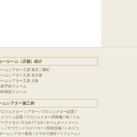
ョールーム（店舗）紹介
ホームシアター工房 東京二番町
ホームシアター工房 名古屋
ホームシアター工房 大阪
来館予約フォーム
無料相談フォーム
ームシアター施工例
プロジェクター シアター
/
プロジェクター設置
/
スクリーン設置
/
プロジェクター昇降機
/
4K
/
ドル
ビーアトモス
/
5.1ch
/
7.1ch
/
ホームオートメーシ
ョン
/
サラウンドスピーカー
/
防音設備
/
シネスコ
ホームシアター家具
/
スマホで操作
/
リフォーム
/