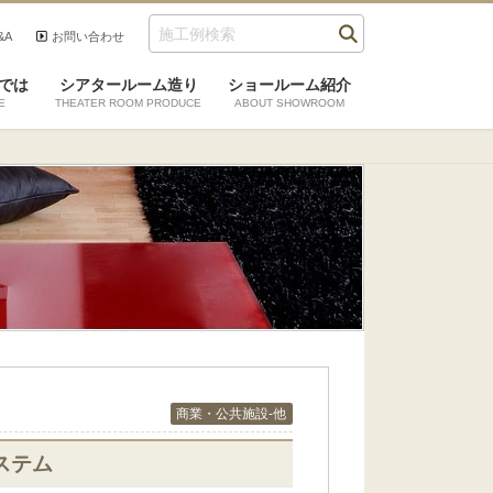
&A
お問い合わせ
では
シアタールーム造り
ショールーム紹介
E
THEATER ROOM PRODUCE
ABOUT SHOWROOM
商業・公共施設-他
ステム