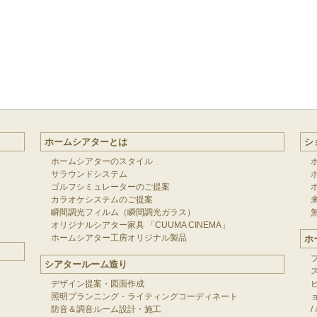
ホームシアターとは
シ
ホームシアターのスタイル
サラウンドシステム
ゴルフシミュレーターのご提案
カラオケシステムのご提案
瞬間調光フィルム（瞬間調光ガラス）
オリジナルシアター家具 「CUUMA CINEMA」
ホームシアター工房オリジナル製品
ホ
シアタールーム造り
デザイン提案・図面作成
照明プランニング・ライティングコーディネート
防音＆調音ルーム設計・施工
/