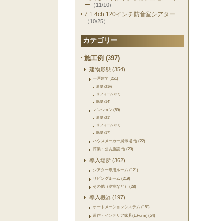
ー
（11/10）
7.1.4ch 120インチ防音室シアター
（10/25）
カテゴリー
施工例 (397)
建物形態 (354)
一戸建て (251)
新築 (210)
リフォーム (27)
既築 (14)
マンション (59)
新築 (21)
リフォーム (21)
既築 (17)
ハウスメーカー展示場 他 (22)
商業・公共施設 他 (23)
導入場所 (362)
シアター専用ルーム (121)
リビングルーム (219)
その他（寝室など） (28)
導入機器 (197)
オートメーションシステム (158)
造作・インテリア家具(L.Form) (54)