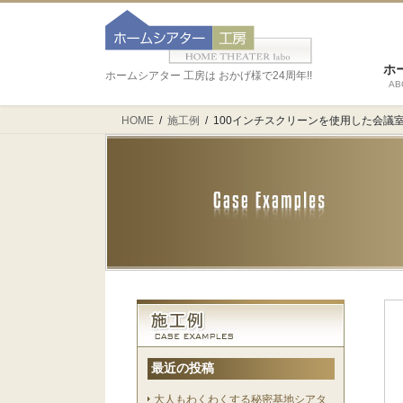
ホ
ホームシアター 工房は おかげ様で24周年!!
AB
HOME
施工例
100インチスクリーンを使用した会議
最近の投稿
大人もわくわくする秘密基地シアタ