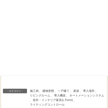
Threads
Facebook
X
施工例
、
建物形態
、
一戸建て
、
新築
、
導入場所
、
カテゴリー
リビングルーム
、
導入機器
、
オートメーションシステム
、
造作・インテリア家具(L.Form)
、
ライティングコントロール