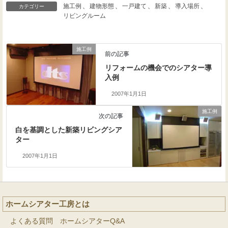
施工例
、
建物形態
、
一戸建て
、
新築
、
導入場所
、
カテゴリー
リビングルーム
施工例
前の記事
リフォームの機会でのシアター導
入例
2007年1月1日
施工例
次の記事
白を基調とした新築リビングシア
ター
2007年1月1日
ホームシアター工房とは
よくある質問 ホームシアターQ&A