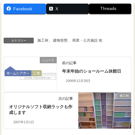
Threads
Facebook
X
施工例
、
建物形態
、
商業・公共施設 他
カテゴリー
ニュース
前の記事
年末年始のショールーム休館日
2006年12月28日
施工例
次の記事
オリジナルソフト収納ラックも作
成します
2007年1月1日