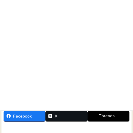
コントローラー：マランツ RC9200
ホームシアターに関するご相談なら、いつでもお気軽にお
問い合わせください！
Threads
Facebook
X