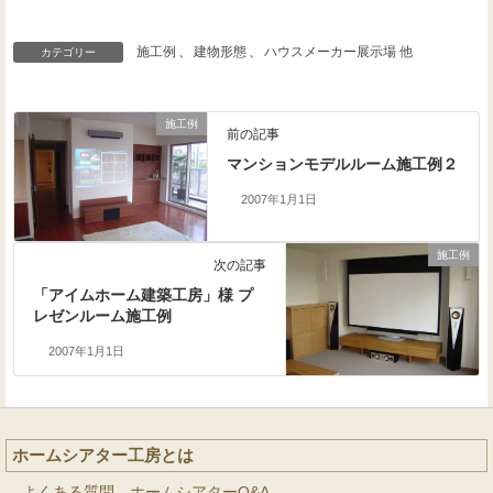
施工例
、
建物形態
、
ハウスメーカー展示場 他
カテゴリー
施工例
前の記事
マンションモデルルーム施工例２
2007年1月1日
施工例
次の記事
「アイムホーム建築工房」様 プ
レゼンルーム施工例
2007年1月1日
ホームシアター工房とは
よくある質問 ホームシアターQ&A