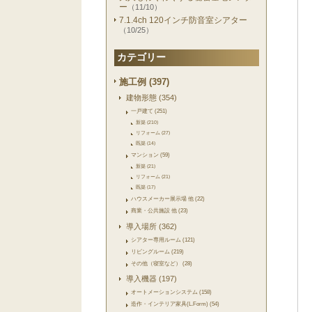
ー
（11/10）
7.1.4ch 120インチ防音室シアター
（10/25）
カテゴリー
施工例 (397)
建物形態 (354)
一戸建て (251)
新築 (210)
リフォーム (27)
既築 (14)
マンション (59)
新築 (21)
リフォーム (21)
既築 (17)
ハウスメーカー展示場 他 (22)
商業・公共施設 他 (23)
導入場所 (362)
シアター専用ルーム (121)
リビングルーム (219)
その他（寝室など） (28)
導入機器 (197)
オートメーションシステム (158)
造作・インテリア家具(L.Form) (54)