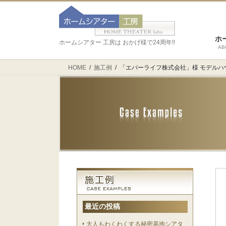
ホ
ホームシアター 工房は おかげ様で24周年!!
AB
HOME
施工例
「エバーライフ株式会社」様 モデルハ
最近の投稿
大人もわくわくする秘密基地シアタ