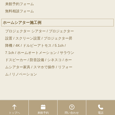
来館予約フォーム
無料相談フォーム
ホームシアター施工例
プロジェクター シアター
/
プロジェクター
設置
/
スクリーン設置
/
プロジェクター昇
降機
/
4K
/
ドルビーアトモス
/
5.1ch
/
7.1ch
/
ホームオートメーション
/
サラウン
ドスピーカー
/
防音設備
/
シネスコ
/
ホー
ムシアター家具
/
スマホで操作
/
リフォー
ム
/
リノベーション
Copyright © ホームシアター工房 All Rights Reserved.
トップへ
来館予約
問い合わせ
電話