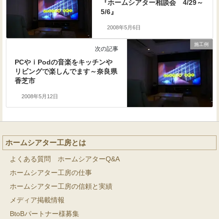
『ホームシアター相談会 4/29～
5/6』
2008年5月6日
施工例
次の記事
PCやｉPodの音楽をキッチンや
リビングで楽しんでます～奈良県
香芝市
2008年5月12日
ホームシアター工房とは
よくある質問 ホームシアターQ&A
ホームシアター工房の仕事
ホームシアター工房の信頼と実績
メディア掲載情報
BtoBパートナー様募集