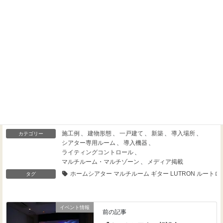
Threads
Facebook
X
施工例
、
建物形態
、
一戸建て
、
新築
、
導入場所
、
カテゴリー
シアター専用ルーム
、
導入機器
、
ライティングコントロール
、
マルチルーム・マルチゾーン
、
メディア掲載
ホームシアター マルチルーム ギター LUTRON ルートロ
タグ
イベント情報
前の記事