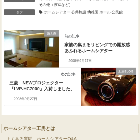
その他（寝室など）
ホームシアター 公共施設 幼稚園 ホール 公民館
タグ
施工例
前の記事
家族の集まるリビングでの開放感
あふれるホームシアター
2008年9月17日
工房BLOG
次の記事
三菱 NEWプロジェクター
『LVP-HC7000』入荷しました。
2008年9月27日
ホームシアター工房とは
よくある質問 ホームシアターQ&A