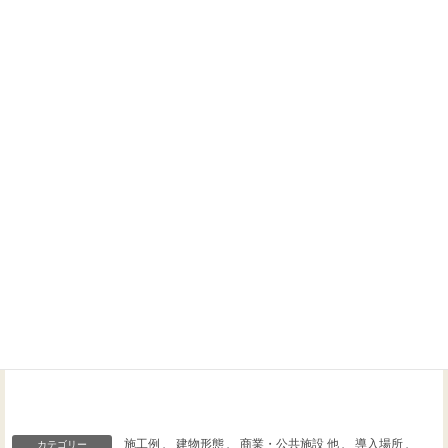
ホームシアターに関するご相談なら、いつでもお気軽にお
問い合わせください！
Threads
Facebook
X
施工例
、
建物形態
、
商業・公共施設 他
、
導入場所
、
カテゴリー