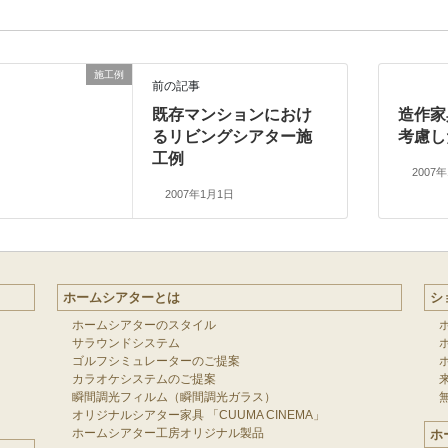
施工例
前の記事
既存マンションにおけ
造作家
るリビングシアター施
考慮し
工例
2007
2007年1月1日
ホームシアターとは
シ
ホームシアターのスタイル
サラウンドシステム
ゴルフシミュレーターのご提案
カラオケシステムのご提案
瞬間調光フィルム（瞬間調光ガラス）
オリジナルシアター家具 「CUUMA CINEMA」
ホームシアター工房オリジナル製品
ホ