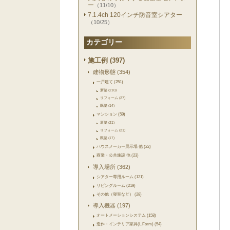
ー
（11/10）
7.1.4ch 120インチ防音室シアター
（10/25）
カテゴリー
施工例 (397)
建物形態 (354)
一戸建て (251)
新築 (210)
リフォーム (27)
既築 (14)
マンション (59)
新築 (21)
リフォーム (21)
既築 (17)
ハウスメーカー展示場 他 (22)
商業・公共施設 他 (23)
導入場所 (362)
シアター専用ルーム (121)
リビングルーム (219)
その他（寝室など） (28)
導入機器 (197)
オートメーションシステム (158)
造作・インテリア家具(L.Form) (54)