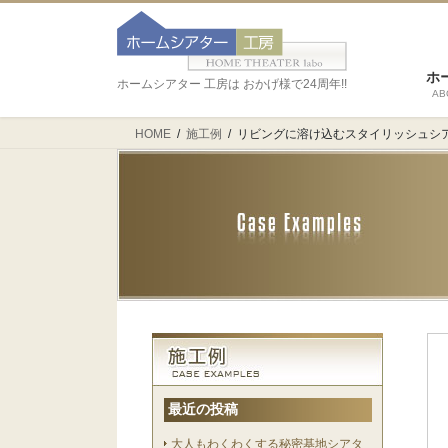
ホ
ホームシアター 工房は おかげ様で24周年!!
AB
HOME
施工例
リビングに溶け込むスタイリッシュシ
最近の投稿
大人もわくわくする秘密基地シアタ