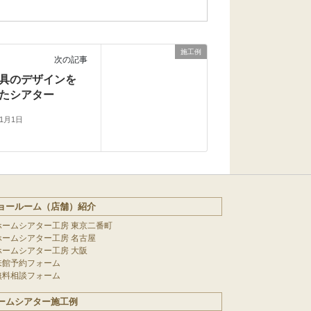
施工例
次の記事
具のデザインを
たシアター
年1月1日
ョールーム（店舗）紹介
ホームシアター工房 東京二番町
ホームシアター工房 名古屋
ホームシアター工房 大阪
来館予約フォーム
無料相談フォーム
ームシアター施工例