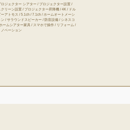
プロジェクター シアター
/
プロジェクター設置
/
スクリーン設置
/
プロジェクター昇降機
/
4K
/
ドル
ビーアトモス
/
5.1ch
/
7.1ch
/
ホームオートメーシ
ョン
/
サラウンドスピーカー
/
防音設備
/
シネスコ
ホームシアター家具
/
スマホで操作
/
リフォーム
/
リノベーション