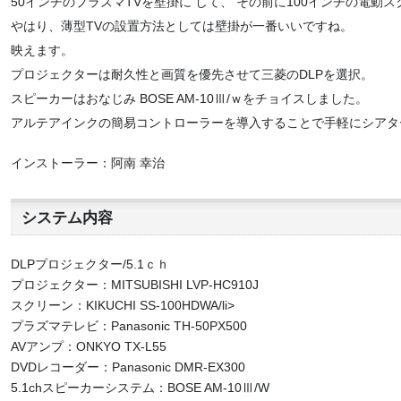
50インチのプラズマTVを壁掛に して、 その前に100インチの電動
やはり、薄型TVの設置方法としては壁掛が一番いいですね。
映えます。
プロジェクターは耐久性と画質を優先させて三菱のDLPを選択。
スピーカーはおなじみ BOSE AM-10Ⅲ/ｗをチョイスしました。
アルテアインクの簡易コントローラーを導入することで手軽にシアタ
インストーラー：阿南 幸治
システム内容
DLPプロジェクター/5.1ｃｈ
プロジェクター：MITSUBISHI LVP-HC910J
スクリーン：KIKUCHI SS-100HDWA/li>
プラズマテレビ：Panasonic TH-50PX500
AVアンプ：ONKYO TX-L55
DVDレコーダー：Panasonic DMR-EX300
5.1chスピーカーシステム：BOSE AM-10Ⅲ/W