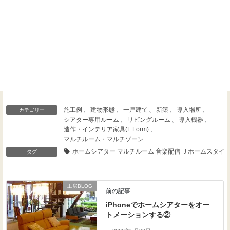
Threads
Facebook
X
施工例
、
建物形態
、
一戸建て
、
新築
、
導入場所
、
カテゴリー
シアター専用ルーム
、
リビングルーム
、
導入機器
、
造作・インテリア家具(L.Form)
、
マルチルーム・マルチゾーン
ホームシアター マルチルーム 音楽配信 Ｊホームスタイル
タグ
工房BLOG
前の記事
iPhoneでホームシアターをオー
トメーションする②