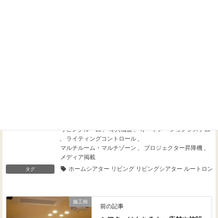
Threads
Facebook
X
施工例
、
建物形態
、
一戸建て
、
新築
、
導入場所
、
カテゴリー
リビングルーム
、
導入機器
、
オートメーションシステム
、
ライティングコントロール
、
マルチルーム・マルチゾーン
、
プロジェクター昇降機
、
メディア掲載
ホームシアター リビング リビングシアター ルートロン 
タグ
施工例
前の記事