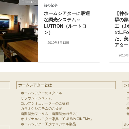
工房BLOG
前の記事
ホームシアターに最適
【神奈
な調光システム～
騨の家
LUTRON（ルートロ
工（J
ン）
のL.F
た、美
2010年5月13日
アター
2010
ホームシアターとは
シ
ホームシアターのスタイル
サラウンドシステム
ゴルフシミュレーターのご提案
カラオケシステムのご提案
瞬間調光フィルム（瞬間調光ガラス）
オリジナルシアター家具 「CUUMA CINEMA」
ホームシアター工房オリジナル製品
ホ