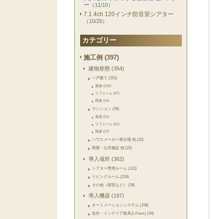
ー
（11/10）
7.1.4ch 120インチ防音室シアター
（10/25）
カテゴリー
施工例 (397)
建物形態 (354)
一戸建て (251)
新築 (210)
リフォーム (27)
既築 (14)
マンション (59)
新築 (21)
リフォーム (21)
既築 (17)
ハウスメーカー展示場 他 (22)
商業・公共施設 他 (23)
導入場所 (362)
シアター専用ルーム (121)
リビングルーム (219)
その他（寝室など） (28)
導入機器 (197)
オートメーションシステム (158)
造作・インテリア家具(L.Form) (54)