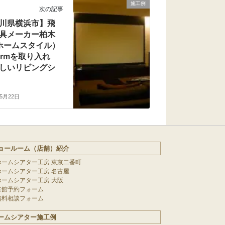
施工例
次の記事
川県横浜市】飛
具メーカー柏木
ホームスタイル）
ormを取り入れ
しいリビングシ
年5月22日
ョールーム（店舗）紹介
ホームシアター工房 東京二番町
ホームシアター工房 名古屋
ホームシアター工房 大阪
来館予約フォーム
無料相談フォーム
ームシアター施工例