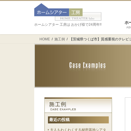
ホ
ホームシアター 工房は おかげ様で24周年!!
AB
HOME
施工例
【茨城県つくば市】質感重視のテレビ
最近の投稿
大人もわくわくする秘密基地シアタ