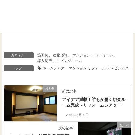
Threads
Facebook
X
施工例
、
建物形態
、
マンション
、
リフォーム
、
カテゴリー
導入場所
、
リビングルーム
ホームシアター マンション リフォーム テレビシアター 5.
タグ
施工例
前の記事
アイデア満載！誰もが驚く娯楽ル
ーム完成～リフォームシアター
2010年7月30日
施工例
次の記事