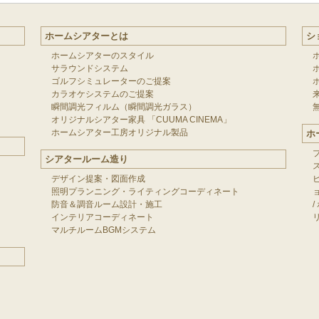
ホームシアターとは
シ
ホームシアターのスタイル
サラウンドシステム
ゴルフシミュレーターのご提案
カラオケシステムのご提案
瞬間調光フィルム（瞬間調光ガラス）
オリジナルシアター家具 「CUUMA CINEMA」
ホームシアター工房オリジナル製品
ホ
シアタールーム造り
デザイン提案・図面作成
照明プランニング・ライティングコーディネート
防音＆調音ルーム設計・施工
/
インテリアコーディネート
マルチルームBGMシステム