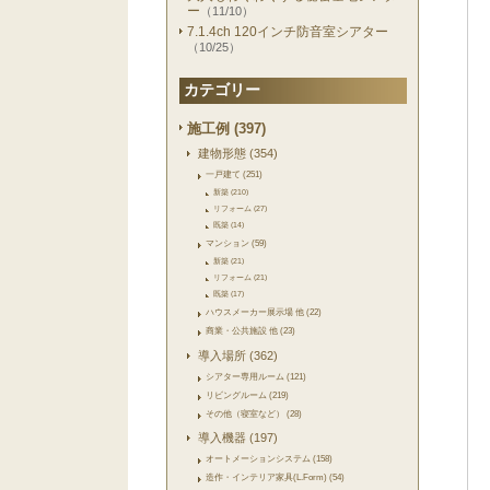
ー
（11/10）
7.1.4ch 120インチ防音室シアター
（10/25）
カテゴリー
施工例 (397)
建物形態 (354)
一戸建て (251)
新築 (210)
リフォーム (27)
既築 (14)
マンション (59)
新築 (21)
リフォーム (21)
既築 (17)
ハウスメーカー展示場 他 (22)
商業・公共施設 他 (23)
導入場所 (362)
シアター専用ルーム (121)
リビングルーム (219)
その他（寝室など） (28)
導入機器 (197)
オートメーションシステム (158)
造作・インテリア家具(L.Form) (54)