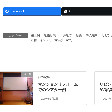
Facebook
X
施工例
、
建物形態
、
一戸建て
、
新築
、
導入場所
、
リビン
カテゴリー
造作・インテリア家具(L.Form)
施工例
前の記事
マンションリフォーム
リビン
でのシアター例
AV家
2007年1月1日
2007