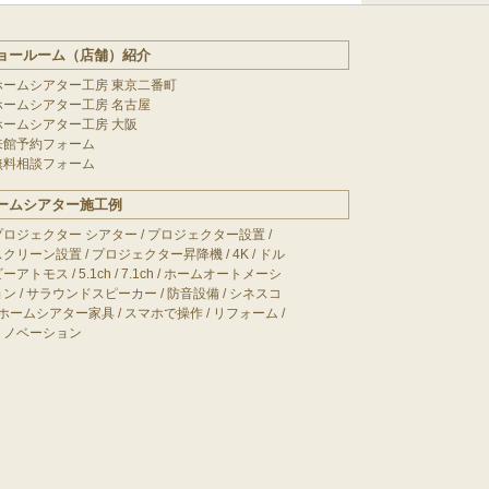
ョールーム（店舗）紹介
ホームシアター工房 東京二番町
ホームシアター工房 名古屋
ホームシアター工房 大阪
来館予約フォーム
無料相談フォーム
ームシアター施工例
プロジェクター シアター
/
プロジェクター設置
/
スクリーン設置
/
プロジェクター昇降機
/
4K
/
ドル
ビーアトモス
/
5.1ch
/
7.1ch
/
ホームオートメーシ
ョン
/
サラウンドスピーカー
/
防音設備
/
シネスコ
ホームシアター家具
/
スマホで操作
/
リフォーム
/
リノベーション