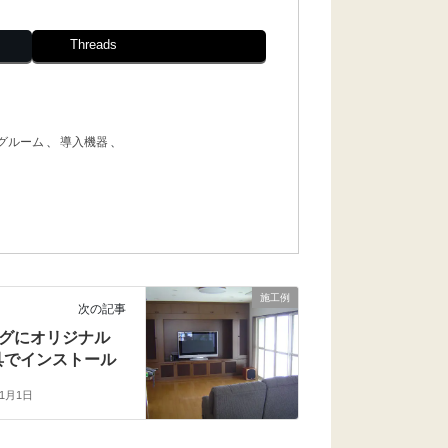
Threads
グルーム
、
導入機器
、
施工例
次の記事
グにオリジナル
具でインストール
年1月1日