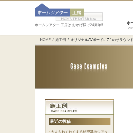
ホ
ホームシアター 工房は おかげ様で24周年!!
AB
HOME
施工例
オリジナルAVボードに7.1chサラウン
最近の投稿
大人もわくわくする秘密基地シアタ