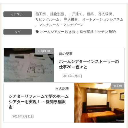
施工例
、
建物形態
、
一戸建て
、
新築
、
導入場所
、
カテゴリー
リビングルーム
、
導入機器
、
オートメーションシステム
、
マルチルーム・マルチゾーン
ホームシアター 吹き抜け 造作家具 キッチン BGM
タグ
工房BLOG
前の記事
ホームシアターインストーラーの
仕事20～色々と
2011年2月8日
施工例
次の記事
シアターリフォームで夢のホーム
シアターを実現！ ～愛知県稲沢
市
2011年2月11日