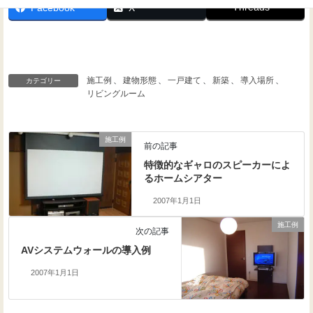
Threads
Facebook
X
施工例
、
建物形態
、
一戸建て
、
新築
、
導入場所
、
カテゴリー
リビングルーム
施工例
前の記事
特徴的なギャロのスピーカーによ
るホームシアター
2007年1月1日
施工例
次の記事
AVシステムウォールの導入例
2007年1月1日