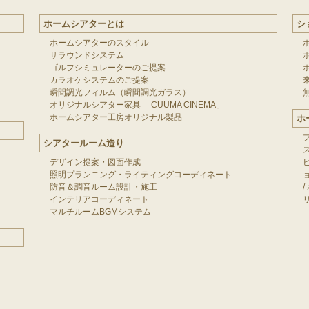
ホームシアターとは
シ
ホームシアターのスタイル
サラウンドシステム
ゴルフシミュレーターのご提案
カラオケシステムのご提案
瞬間調光フィルム（瞬間調光ガラス）
オリジナルシアター家具 「CUUMA CINEMA」
ホームシアター工房オリジナル製品
ホ
シアタールーム造り
デザイン提案・図面作成
照明プランニング・ライティングコーディネート
防音＆調音ルーム設計・施工
/
インテリアコーディネート
マルチルームBGMシステム