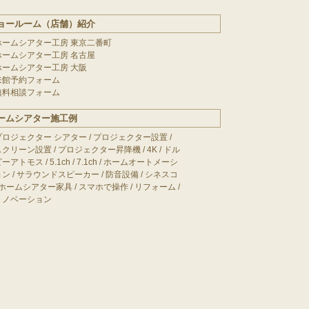
ョールーム（店舗）紹介
ホームシアター工房 東京二番町
ホームシアター工房 名古屋
ホームシアター工房 大阪
来館予約フォーム
無料相談フォーム
ームシアター施工例
プロジェクター シアター
/
プロジェクター設置
/
スクリーン設置
/
プロジェクター昇降機
/
4K
/
ドル
ビーアトモス
/
5.1ch
/
7.1ch
/
ホームオートメーシ
ョン
/
サラウンドスピーカー
/
防音設備
/
シネスコ
ホームシアター家具
/
スマホで操作
/
リフォーム
/
リノベーション