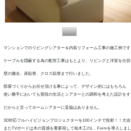
マンションでのリビングシアター＆内装リフォーム工事の施工例です
ケーブルを隠蔽する為の配管工事はもとより、リビングと洋室を仕切
壁の撤去、床貼替、クロス貼替まで行いました。
部屋づくりからお任せ頂ける事によって、デザイン的にはもちろん
使い勝手においても普段の生活とシアターとの調和を考えた設計をす
だからと言ってホームシアターに妥協はありません。
3D対応フルハイビジョンプロジェクターを100インチで投射！！大
またTVボードは木の質感を重要視して柏木工のL．Formを導入しま