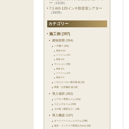
ー
（11/10）
7.1.4ch 120インチ防音室シアター
（10/25）
カテゴリー
施工例 (397)
建物形態 (354)
一戸建て (251)
新築 (210)
リフォーム (27)
既築 (14)
マンション (59)
新築 (21)
リフォーム (21)
既築 (17)
ハウスメーカー展示場 他 (22)
商業・公共施設 他 (23)
導入場所 (362)
シアター専用ルーム (121)
リビングルーム (219)
その他（寝室など） (28)
導入機器 (197)
オートメーションシステム (158)
造作・インテリア家具(L.Form) (54)