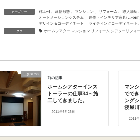
施工例
、
建物形態
、
マンション
、
リフォーム
、
導入場所
カテゴリー
オートメーションシステム
、
造作・インテリア家具(L.Form
デザイン＆コーディネート
、
ライティングコーディネート
ホームシアター マンション リフォーム シアターリフォーム Cr
タグ
工房BLOG
前の記事
ホームシアターインス
マンシ
トーラーの仕事34～施
ででき
工してきました。
ングシ
寝屋川
2011年6月26日
2011