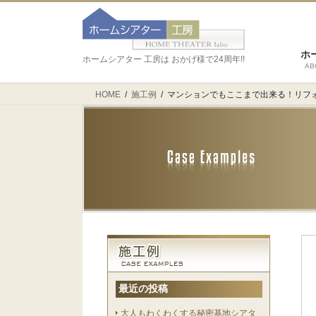
ホ
ホームシアター 工房は おかげ様で24周年!!
AB
HOME
施工例
マンションでもここまで出来る！リフ
最近の投稿
大人もわくわくする秘密基地シアタ