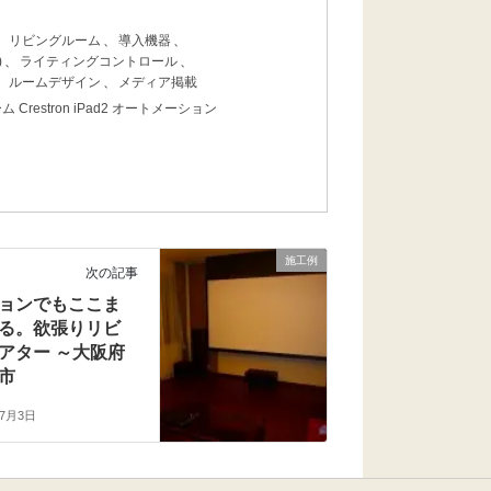
、
リビングルーム
、
導入機器
、
)
、
ライティングコントロール
、
、
ルームデザイン
、
メディア掲載
estron iPad2 オートメーション
施工例
次の記事
ョンでもここま
る。欲張りリビ
アター ～大阪府
市
年7月3日