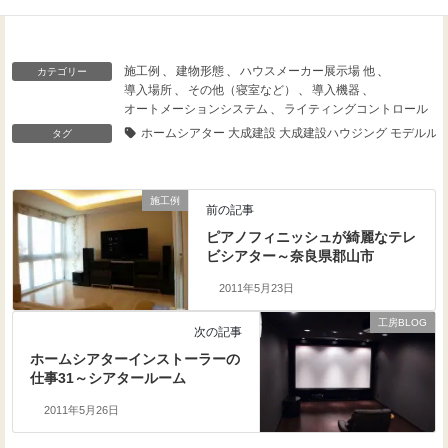
施工例
、
建物形態
、
ハウスメーカー展示場 他
、
カテゴリー
導入場所
、
その他（寝室など）
、
導入機器
、
オートメーションシステム
、
ライティングコントロール
ホームシアター 大成建設 大成建設ハウジング モデルルー
タグ
施工例
前の記事
ピアノフィニッシュが綺麗なテレ
ビシアター～奈良県郡山市
2011年5月23日
工房BLOG
次の記事
ホームシアターインストーラーの
仕事31～シアタールーム
2011年5月26日