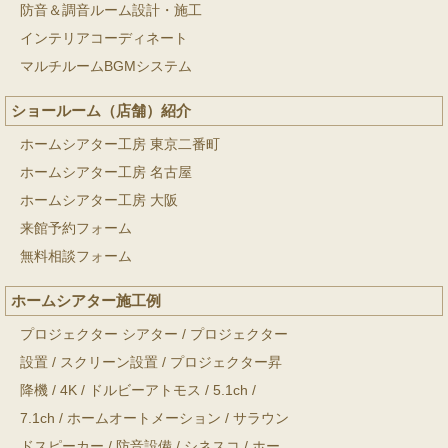
防音＆調音ルーム設計・施工
インテリアコーディネート
マルチルームBGMシステム
ショールーム（店舗）紹介
ホームシアター工房 東京二番町
ホームシアター工房 名古屋
ホームシアター工房 大阪
来館予約フォーム
無料相談フォーム
ホームシアター施工例
プロジェクター シアター
/
プロジェクター
設置
/
スクリーン設置
/
プロジェクター昇
降機
/
4K
/
ドルビーアトモス
/
5.1ch
/
7.1ch
/
ホームオートメーション
/
サラウン
ドスピーカー
/
防音設備
/
シネスコ
/
ホー