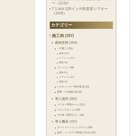
ー
（11/10）
7.1.4ch 120インチ防音室シアター
（10/25）
カテゴリー
施工例 (397)
建物形態 (354)
一戸建て (251)
新築 (210)
リフォーム (27)
既築 (14)
マンション (59)
新築 (21)
リフォーム (21)
既築 (17)
ハウスメーカー展示場 他 (22)
商業・公共施設 他 (23)
導入場所 (362)
シアター専用ルーム (121)
リビングルーム (219)
その他（寝室など） (28)
導入機器 (197)
オートメーションシステム (158)
造作・インテリア家具(L.Form) (54)