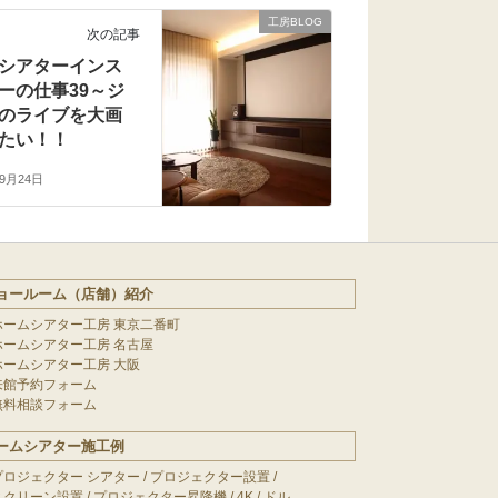
工房BLOG
次の記事
シアターインス
ーの仕事39～ジ
のライブを大画
たい！！
年9月24日
ョールーム（店舗）紹介
ホームシアター工房 東京二番町
ホームシアター工房 名古屋
ホームシアター工房 大阪
来館予約フォーム
無料相談フォーム
ームシアター施工例
プロジェクター シアター
/
プロジェクター設置
/
スクリーン設置
/
プロジェクター昇降機
/
4K
/
ドル