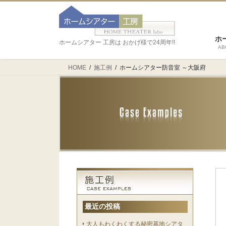
ホ
ホームシアター 工房は おかげ様で24周年!!
AB
HOME
施工例
ホームシアター防音室 ～大阪府
最近の投稿
大人もわくわくする秘密基地シアタ