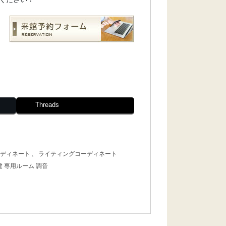
Threads
ディネート
、
ライティングコーディネート
建 専用ルーム 調音