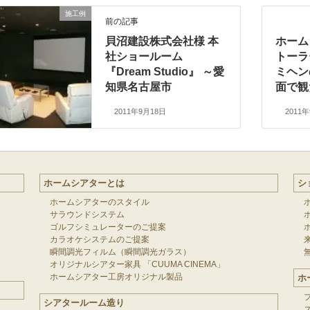
施工例
前の記事
貝沼建設株式会社様 本
ホーム
社ショールーム
トーラ
『Dream Studio』 ～愛
ミヘン
知県名古屋市
面で観
2011年9月18日
2011
ホームシアターとは
シ
ホームシアターのスタイル
サラウンドシステム
ゴルフシミュレーターのご提案
カラオケシステムのご提案
瞬間調光フィルム（瞬間調光ガラス）
オリジナルシアター家具 「CUUMA CINEMA」
ホームシアター工房オリジナル製品
ホ
シアタールーム造り