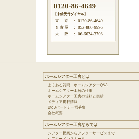
0120-86-4649
【来館受付ダイヤル】
東 京
：
0120-86-4649
名 古 屋
：
052-880-9996
大 阪
：
06-6634-3703
ホームシアター工房とは
よくある質問 ホームシアターQ&A
ホームシアター工房の仕事
ホームシアター工房の信頼と実績
メディア掲載情報
BtoBパートナー様募集
会社概要
ホームシアター工房ならでは
シアター提案からアフターサービスまで
シアターインストール