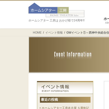
ホ
ホームシアター 工房は おかげ様で24周年!!
AB
HOME
イベント情報
GWイベント①～西神中央総合
最近の投稿
ホームシアター工房名古屋 ５周年記