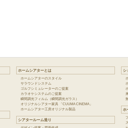
ホームシアターとは
シ
ホームシアターのスタイル
サラウンドシステム
ゴルフシミュレーターのご提案
カラオケシステムのご提案
瞬間調光フィルム（瞬間調光ガラス）
オリジナルシアター家具 「CUUMA CINEMA」
ホームシアター工房オリジナル製品
ホ
シアタールーム造り
デザイン提案・図面作成