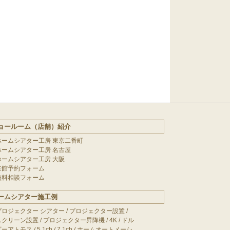
ョールーム（店舗）紹介
ホームシアター工房 東京二番町
ホームシアター工房 名古屋
ホームシアター工房 大阪
来館予約フォーム
無料相談フォーム
ームシアター施工例
プロジェクター シアター
/
プロジェクター設置
/
スクリーン設置
/
プロジェクター昇降機
/
4K
/
ドル
ビーアトモス
/
5.1ch
/
7.1ch
/
ホームオートメーシ