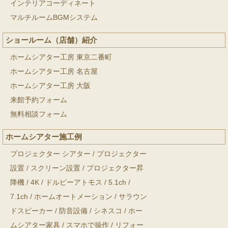
インテリアコーディネート
マルチルームBGMシステム
ショールーム（店舗）紹介
ホームシアター工房 東京二番町
ホームシアター工房 名古屋
ホームシアター工房 大阪
来館予約フォーム
無料相談フォーム
ホームシアター施工例
プロジェクター シアター
/
プロジェクター
設置
/
スクリーン設置
/
プロジェクター昇
降機
/
4K
/
ドルビーアトモス
/
5.1ch
/
7.1ch
/
ホームオートメーション
/
サラウン
ドスピーカー
/
防音設備
/
シネスコ
/
ホー
ムシアター家具
/
スマホで操作
/
リフォー