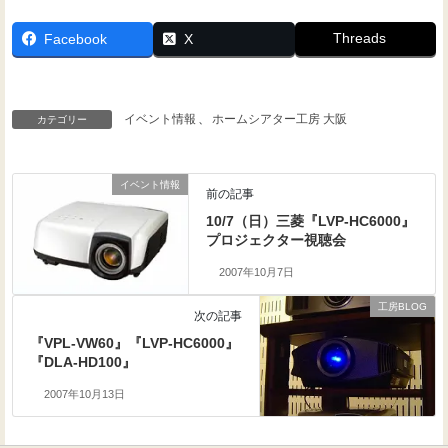
Threads
Facebook
X
イベント情報
、
ホームシアター工房 大阪
カテゴリー
イベント情報
前の記事
10/7（日）三菱『LVP-HC6000』
プロジェクター視聴会
2007年10月7日
工房BLOG
次の記事
『VPL-VW60』『LVP-HC6000』
『DLA-HD100』
2007年10月13日