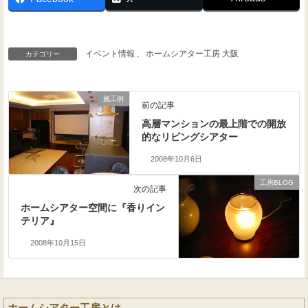
イベント情報
、
ホームシアター工房 大阪
カテゴリー
施工例
前の記事
高層マンションの最上階での開放
的なリビングシアター
2008年10月6日
工房BLOG
次の記事
ホームシアター空間に『香りイン
テリア』
2008年10月15日
ホームシアター工房とは