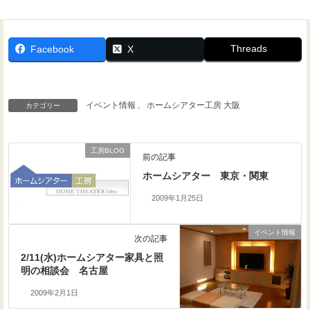
Threads
Facebook
X
イベント情報
、
ホームシアター工房 大阪
カテゴリー
工房BLOG
前の記事
ホームシアター 東京・関東
2009年1月25日
イベント情報
次の記事
2/11(水)ホームシアター家具と照
明の相談会 名古屋
2009年2月1日