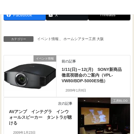
Threads
Facebook
X
イベント情報
、
ホームシアター工房 大阪
カテゴリー
イベント情報
前の記事
1/11(日)～12(月) SONY新商品
徹底視聴会のご案内（VPL-
VW80/BDP-5000ES他）
2009年1月8日
工房BLOG
次の記事
AVアンプ インテグラ インウ
ォールスピーカー タントラが聴
ける
2009年1月23日