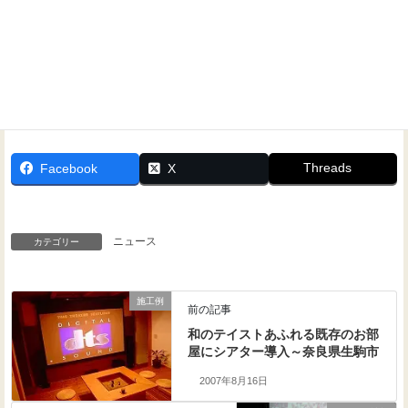
Threads
Facebook
X
ニュース
カテゴリー
施工例
前の記事
和のテイストあふれる既存のお部
屋にシアター導入～奈良県生駒市
2007年8月16日