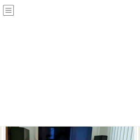
ホームシアター 工房は おかげ様で24周年!!
HOME
セミオーダー
セミオーダー の記事一覧 （全1件）
機材を美しく収納。魅せるラックとリビングシアタ
ー。
インストーラーのお仕事