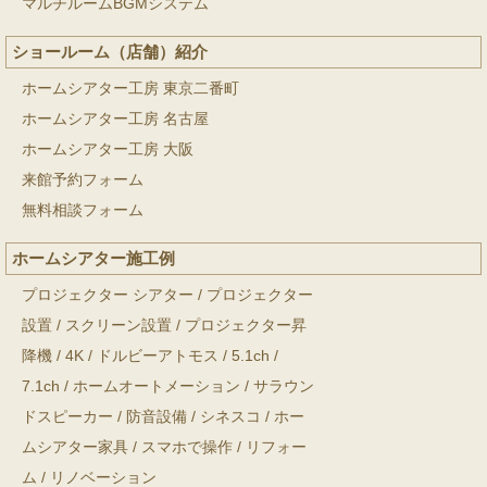
マルチルームBGMシステム
ショールーム（店舗）紹介
ホームシアター工房 東京二番町
ホームシアター工房 名古屋
ホームシアター工房 大阪
来館予約フォーム
無料相談フォーム
ホームシアター施工例
プロジェクター シアター
/
プロジェクター
設置
/
スクリーン設置
/
プロジェクター昇
降機
/
4K
/
ドルビーアトモス
/
5.1ch
/
7.1ch
/
ホームオートメーション
/
サラウン
ドスピーカー
/
防音設備
/
シネスコ
/
ホー
ムシアター家具
/
スマホで操作
/
リフォー
ム
/
リノベーション