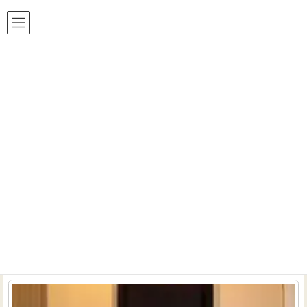
ホームシアター 工房は おかげ様で24周年!!
HOME
プラズマテレビ Pioneer RC9500
プラズマテレビ Pioneer RC9500 の記事一
覧 （全1件）
映画との相性抜群のPioneerプラズマシアター～兵庫
県宝塚市
マンションリフォーム