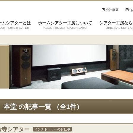
会社概要
Q
ームシアターとは
ホームシアター工房について
シアター工房なら
OUT HOMETHEATER
ABOUT HOMETHEATER LABO
ORIGINAL SERVIC
本堂 の記事一覧 （全1件）
お寺シアター
インストーラーのお仕事