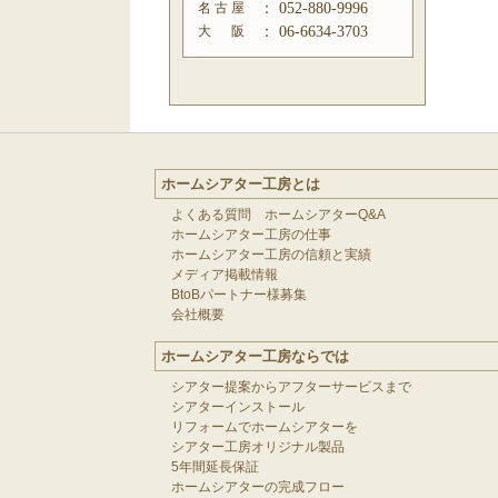
名 古 屋
：
052-880-9996
大 阪
：
06-6634-3703
ホームシアター工房とは
よくある質問 ホームシアターQ&A
ホームシアター工房の仕事
ホームシアター工房の信頼と実績
メディア掲載情報
BtoBパートナー様募集
会社概要
ホームシアター工房ならでは
シアター提案からアフターサービスまで
シアターインストール
リフォームでホームシアターを
シアター工房オリジナル製品
5年間延長保証
ホームシアターの完成フロー