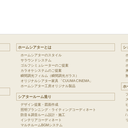
ホームシアターとは
シ
ホームシアターのスタイル
サラウンドシステム
ゴルフシミュレーターのご提案
カラオケシステムのご提案
瞬間調光フィルム（瞬間調光ガラス）
オリジナルシアター家具 「CUUMA CINEMA」
ホームシアター工房オリジナル製品
ホ
シアタールーム造り
デザイン提案・図面作成
照明プランニング・ライティングコーディネート
防音＆調音ルーム設計・施工
/
インテリアコーディネート
マルチルームBGMシステム