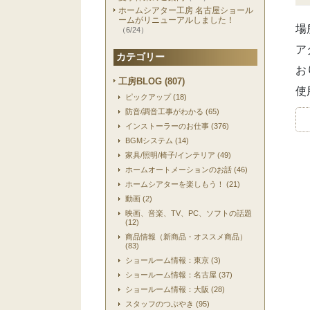
ホームシアター工房 名古屋ショール
ームがリニューアルしました！
場
（6/24）
ア
カテゴリー
お
工房BLOG (807)
使
ピックアップ (18)
防音/調音工事がわかる (65)
インストーラーのお仕事 (376)
BGMシステム (14)
家具/照明/椅子/インテリア (49)
ホームオートメーションのお話 (46)
ホームシアターを楽しもう！ (21)
動画 (2)
映画、音楽、TV、PC、ソフトの話題
(12)
商品情報（新商品・オススメ商品）
(83)
ショールーム情報：東京 (3)
ショールーム情報：名古屋 (37)
ショールーム情報：大阪 (28)
スタッフのつぶやき (95)