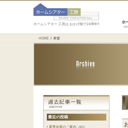
ホ
ホームシアター 工房は おかげ様で24周年!!
AB
HOME
本堂
最近の投稿
夏季休業のご案内
（8/3）