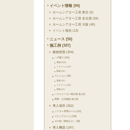
イベント情報 (94)
ホームシアター工房 東京 (5)
ホームシアター工房 名古屋 (26)
ホームシアター工房 大阪 (45)
イベント報告 (13)
ニュース (50)
施工例 (397)
建物形態 (354)
一戸建て (251)
新築 (210)
リフォーム (27)
既築 (14)
マンション (59)
新築 (21)
リフォーム (21)
既築 (17)
ハウスメーカー展示場 他 (22)
商業・公共施設 他 (23)
導入場所 (362)
シアター専用ルーム (121)
リビングルーム (219)
その他（寝室など） (28)
導入機器 (197)