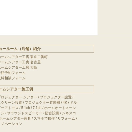
ョールーム（店舗）紹介
ホームシアター工房 東京二番町
ホームシアター工房 名古屋
ホームシアター工房 大阪
来館予約フォーム
無料相談フォーム
ームシアター施工例
プロジェクター シアター
/
プロジェクター設置
/
スクリーン設置
/
プロジェクター昇降機
/
4K
/
ドル
ビーアトモス
/
5.1ch
/
7.1ch
/
ホームオートメーシ
ョン
/
サラウンドスピーカー
/
防音設備
/
シネスコ
ホームシアター家具
/
スマホで操作
/
リフォーム
/
リノベーション