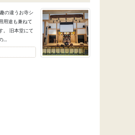
は趣の違うお寺シ
用用途も兼ねて
す。 旧本堂にて
..