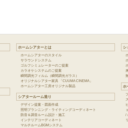
ホームシアターとは
シ
ホームシアターのスタイル
サラウンドシステム
ゴルフシミュレーターのご提案
カラオケシステムのご提案
瞬間調光フィルム（瞬間調光ガラス）
オリジナルシアター家具 「CUUMA CINEMA」
ホームシアター工房オリジナル製品
ホ
シアタールーム造り
デザイン提案・図面作成
照明プランニング・ライティングコーディネート
防音＆調音ルーム設計・施工
/
インテリアコーディネート
マルチルームBGMシステム