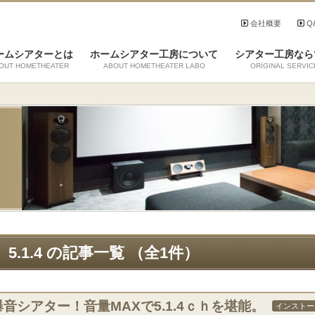
会社概要
Q
ームシアターとは
ホームシアター工房について
シアター工房なら
OUT HOMETHEATER
ABOUT HOMETHEATER LABO
ORIGINAL SERVIC
5.1.4 の記事一覧 （全1件）
爆音シアター！音量MAXで5.1.4ｃｈを堪能。
インストー