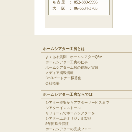
名 古 屋
：
052-880-9996
大 阪
：
06-6634-3703
ホームシアター工房とは
よくある質問 ホームシアターQ&A
ホームシアター工房の仕事
ホームシアター工房の信頼と実績
メディア掲載情報
BtoBパートナー様募集
会社概要
ホームシアター工房ならでは
シアター提案からアフターサービスまで
シアターインストール
リフォームでホームシアターを
シアター工房オリジナル製品
5年間延長保証
ホームシアターの完成フロー