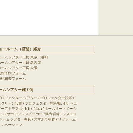
ョールーム（店舗）紹介
ホームシアター工房 東京二番町
ホームシアター工房 名古屋
ホームシアター工房 大阪
来館予約フォーム
無料相談フォーム
ームシアター施工例
プロジェクター シアター
/
プロジェクター設置
/
スクリーン設置
/
プロジェクター昇降機
/
4K
/
ドル
ビーアトモス
/
5.1ch
/
7.1ch
/
ホームオートメーシ
ョン
/
サラウンドスピーカー
/
防音設備
/
シネスコ
ホームシアター家具
/
スマホで操作
/
リフォーム
/
リノベーション