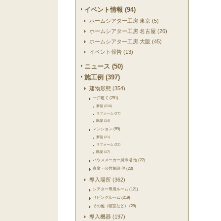
イベント情報 (94)
ホームシアター工房 東京 (5)
ホームシアター工房 名古屋 (26)
ホームシアター工房 大阪 (45)
イベント報告 (13)
ニュース (50)
施工例 (397)
建物形態 (354)
一戸建て (251)
新築 (210)
リフォーム (27)
既築 (14)
マンション (59)
新築 (21)
リフォーム (21)
既築 (17)
ハウスメーカー展示場 他 (22)
商業・公共施設 他 (23)
導入場所 (362)
シアター専用ルーム (121)
リビングルーム (219)
その他（寝室など） (28)
導入機器 (197)