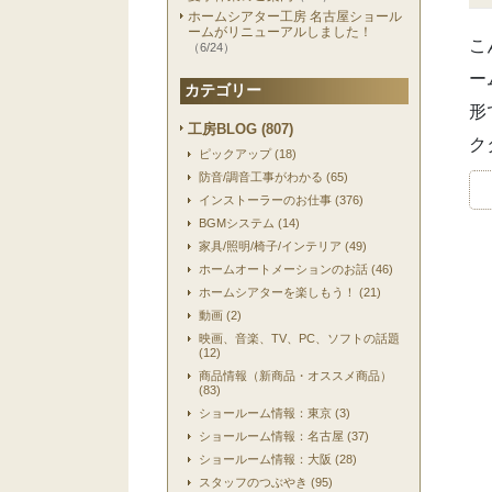
ホームシアター工房 名古屋ショール
ームがリニューアルしました！
こ
（6/24）
ー
カテゴリー
形
工房BLOG (807)
ク
ピックアップ (18)
防音/調音工事がわかる (65)
インストーラーのお仕事 (376)
BGMシステム (14)
家具/照明/椅子/インテリア (49)
ホームオートメーションのお話 (46)
ホームシアターを楽しもう！ (21)
動画 (2)
映画、音楽、TV、PC、ソフトの話題
(12)
商品情報（新商品・オススメ商品）
(83)
ショールーム情報：東京 (3)
ショールーム情報：名古屋 (37)
ショールーム情報：大阪 (28)
スタッフのつぶやき (95)