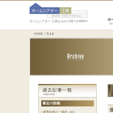
ホ
ホームシアター 工房は おかげ様で24周年!!
AB
HOME
5.1.4
最近の投稿
夏季休業のご案内
（8/3）