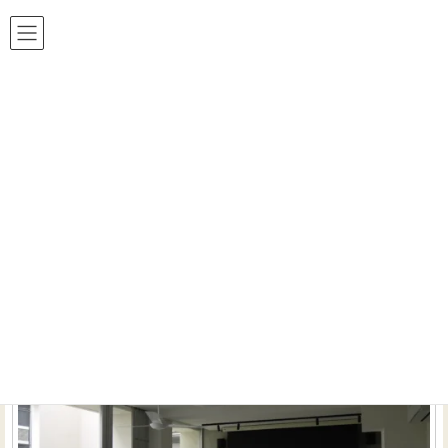
ホームシアター 工房は おかげ様で24周年!!
HOME
700シリーズ
700シリーズ の記事一覧 （全1件）
お洒落なモノトーンリビングにB&Wサウンドが際立
つ5.1.4chの120インチシアターを導入
インストーラーのお仕事