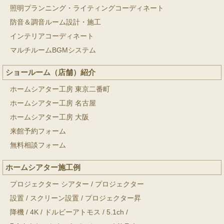
照明プランニング・ライティングコーディネート
防音＆調音ルーム設計・施工
インテリアコーディネート
マルチルームBGMシステム
ショールーム（店舗）紹介
ホームシアター工房 東京二番町
ホームシアター工房 名古屋
ホームシアター工房 大阪
来館予約フォーム
無料相談フォーム
ホームシアター施工例
プロジェクター シアター
/
プロジェクター
設置
/
スクリーン設置
/
プロジェクター昇
降機
/
4K
/
ドルビーアトモス
/
5.1ch
/