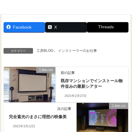
Threads
Facebook
X
工房BLOG
、
インストーラーのお仕事
カテゴリー
工房BLOG
前の記事
既存マンションでインストール物
件並みの最新シアター
2021年2月27日
工房BLOG
次の記事
完全遮光のまさに理想の映像美
2021年3月12日