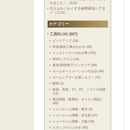
れました！
（6/18）
大人もわくわくする秘密基地シアタ
ー
（11/10）
カテゴリー
工房BLOG (807)
ピックアップ (18)
防音/調音工事がわかる (65)
インストーラーのお仕事 (376)
BGMシステム (14)
家具/照明/椅子/インテリア (49)
ホームオートメーションのお話 (46)
ホームシアターを楽しもう！ (21)
動画 (2)
映画、音楽、TV、PC、ソフトの話題
(12)
商品情報（新商品・オススメ商品）
(83)
ショールーム情報：東京 (3)
ショールーム情報：名古屋 (37)
ショールーム情報：大阪 (28)
スタッフのつぶやき (95)