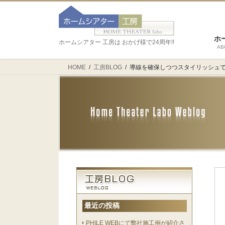
ホ
ホームシアター 工房は おかげ様で24周年!!
AB
HOME
工房BLOG
導線を確保しつつスタイリッシュで
最近の投稿
PHILE WEBにて弊社施工例が紹介さ