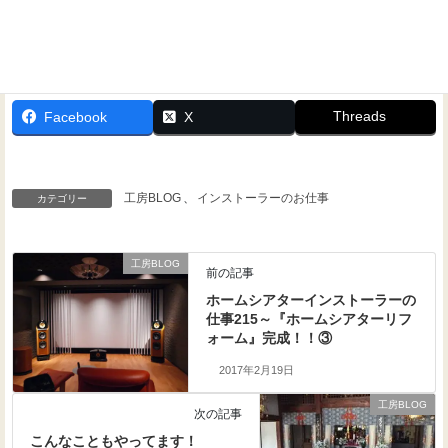
Threads
Facebook
X
工房BLOG
、
インストーラーのお仕事
カテゴリー
工房BLOG
前の記事
ホームシアターインストーラーの
仕事215～『ホームシアターリフ
ォーム』完成！！③
2017年2月19日
工房BLOG
次の記事
こんなこともやってます！