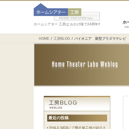
ホ
ホームシアター 工房は おかげ様で24周年!!
AB
HOME
工房BLOG
パイオニア 新型プラズマテレビ 
最近の投稿
PHILE WEBにて弊社施工例が紹介さ