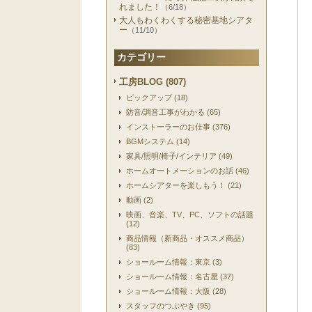
れました！
（6/18）
大人もわくわくする秘密基地シアタ
ー
（11/10）
カテゴリー
工房BLOG (807)
ピックアップ (18)
防音/調音工事がわかる (65)
インストーラーのお仕事 (376)
BGMシステム (14)
家具/照明/椅子/インテリア (49)
ホームオートメーションのお話 (46)
ホームシアターを楽しもう！ (21)
動画 (2)
映画、音楽、TV、PC、ソフトの話題
(12)
商品情報（新商品・オススメ商品）
(83)
ショールーム情報：東京 (3)
ショールーム情報：名古屋 (37)
ショールーム情報：大阪 (28)
スタッフのつぶやき (95)