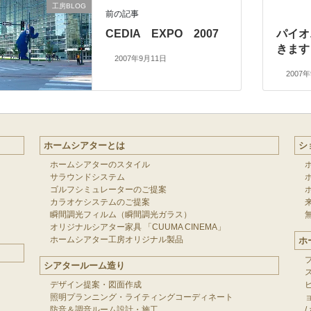
工房BLOG
前の記事
CEDIA EXPO 2007
パイオ
きます
2007年9月11日
2007
ホームシアターとは
シ
ホームシアターのスタイル
サラウンドシステム
ゴルフシミュレーターのご提案
カラオケシステムのご提案
瞬間調光フィルム（瞬間調光ガラス）
オリジナルシアター家具 「CUUMA CINEMA」
ホームシアター工房オリジナル製品
ホ
シアタールーム造り
デザイン提案・図面作成
照明プランニング・ライティングコーディネート
防音＆調音ルーム設計・施工
/