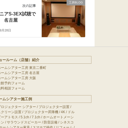
工房BLOG
次の記事
ニアS-3EX試聴で
 名古屋
年9月28日
ョールーム（店舗）紹介
ホームシアター工房 東京二番町
ホームシアター工房 名古屋
ホームシアター工房 大阪
来館予約フォーム
無料相談フォーム
ームシアター施工例
プロジェクター シアター
/
プロジェクター設置
/
スクリーン設置
/
プロジェクター昇降機
/
4K
/
ドル
ビーアトモス
/
5.1ch
/
7.1ch
/
ホームオートメーシ
ョン
/
サラウンドスピーカー
/
防音設備
/
シネスコ
ホームシアター家具
/
スマホで操作
/
リフォーム
/