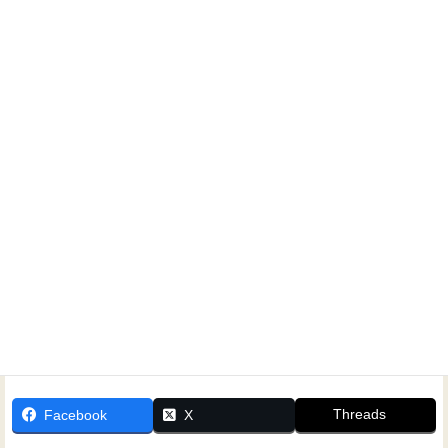
承っております。
多くの方のご参加お待ち致しております。
ホームシアターに関するご相談なら、いつでもお気軽にお
問い合わせください！
Threads
Facebook
X