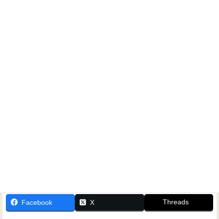
ホームシアター工房 大阪 田中雅史
ホームシアターに関するご相談なら、いつでもお気軽にお
問い合わせください！
Threads
Facebook
X