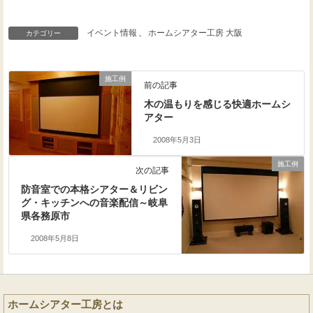
イベント情報
、
ホームシアター工房 大阪
カテゴリー
施工例
前の記事
木の温もりを感じる快適ホームシ
アター
2008年5月3日
施工例
次の記事
防音室での本格シアター＆リビン
グ・キッチンへの音楽配信～岐阜
県各務原市
2008年5月8日
ホームシアター工房とは