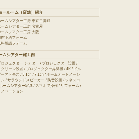
ョールーム（店舗）紹介
ホームシアター工房 東京二番町
ホームシアター工房 名古屋
ホームシアター工房 大阪
来館予約フォーム
無料相談フォーム
ームシアター施工例
プロジェクター シアター
/
プロジェクター設置
/
スクリーン設置
/
プロジェクター昇降機
/
4K
/
ドル
ビーアトモス
/
5.1ch
/
7.1ch
/
ホームオートメーシ
ョン
/
サラウンドスピーカー
/
防音設備
/
シネスコ
ホームシアター家具
/
スマホで操作
/
リフォーム
/
リノベーション