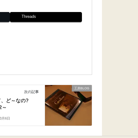
Threads
工房BLOG
次の記事
って、ど～なの?
t2～
年3月6日