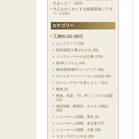
れました！
（6/18）
大人もわくわくする秘密基地シアタ
ー
（11/10）
カテゴリー
工房BLOG (807)
ピックアップ (18)
防音/調音工事がわかる (65)
インストーラーのお仕事 (376)
BGMシステム (14)
家具/照明/椅子/インテリア (49)
ホームオートメーションのお話 (46)
ホームシアターを楽しもう！ (21)
動画 (2)
映画、音楽、TV、PC、ソフトの話題
(12)
商品情報（新商品・オススメ商品）
(83)
ショールーム情報：東京 (3)
ショールーム情報：名古屋 (37)
ショールーム情報：大阪 (28)
スタッフのつぶやき (95)