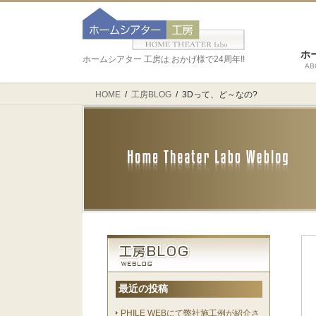
ホ
ホームシアター 工房は おかげ様で24周年!!
AB
HOME
工房BLOG
3Dって、ど～なの?
最近の投稿
PHILE WEBにて弊社施工例が紹介さ