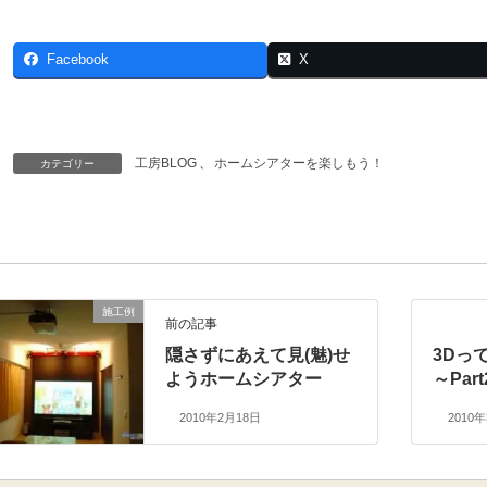
Facebook
X
工房BLOG
、
ホームシアターを楽しもう！
カテゴリー
施工例
前の記事
隠さずにあえて見(魅)せ
3D
ようホームシアター
～Par
2010年2月18日
2010