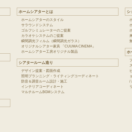
ホームシアターとは
シ
ホームシアターのスタイル
サラウンドシステム
ゴルフシミュレーターのご提案
カラオケシステムのご提案
瞬間調光フィルム（瞬間調光ガラス）
オリジナルシアター家具 「CUUMA CINEMA」
ホームシアター工房オリジナル製品
ホ
シアタールーム造り
デザイン提案・図面作成
照明プランニング・ライティングコーディネート
防音＆調音ルーム設計・施工
/
インテリアコーディネート
マルチルームBGMシステム