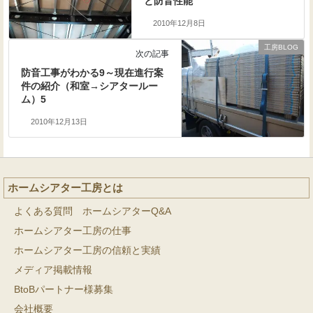
と防音性能
2010年12月8日
工房BLOG
次の記事
防音工事がわかる9～現在進行案
件の紹介（和室→シアタールー
ム）5
2010年12月13日
ホームシアター工房とは
よくある質問 ホームシアターQ&A
ホームシアター工房の仕事
ホームシアター工房の信頼と実績
メディア掲載情報
BtoBパートナー様募集
会社概要