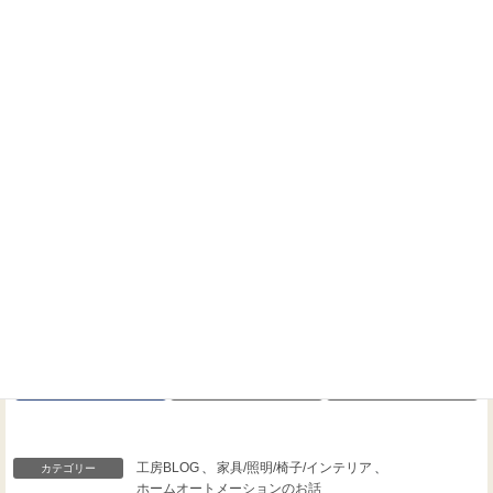
ホームシアターに関するご相談なら、いつでもお気軽にお
問い合わせください！
Threads
Facebook
X
工房BLOG
、
家具/照明/椅子/インテリア
、
カテゴリー
ホームオートメーションのお話