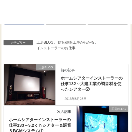
Threads
Facebook
X
工房BLOG
、
防音/調音工事がわかる
、
カテゴリー
インストーラーのお仕事
工房BLOG
前の記事
ホームシアターインストーラーの
仕事132～大建工業の調音材を使
ったシアター②
2013年8月23日
工房BLOG
次の記事
ホームシアターインストーラーの
仕事133～9.2ｃｈシアター＆調音
＆BGMシステム①