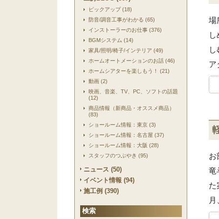
ピックアップ (18)
場
防音/調音工事がわかる (65)
インストーラーのお仕事 (376)
し
BGMシステム (14)
し
家具/照明/椅子/インテリア (49)
ホームオートメーションのお話 (46)
ア
ホームシアターを楽しもう！ (21)
動画 (2)
映画、音楽、TV、PC、ソフトの話題
(12)
商品情報（新商品・オススメ商品）
(83)
ショールーム情報：東京 (3)
ショールーム情報：名古屋 (37)
ショールーム情報：大阪 (28)
お
スタッフのつぶやき (95)
ニュース (50)
竜
イベント情報 (94)
た
施工例 (390)
月
検索