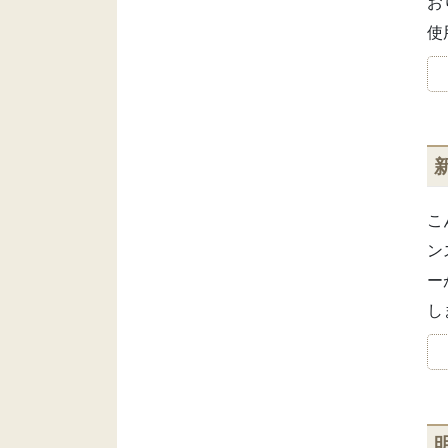
お
使
こ
ン
ー
し