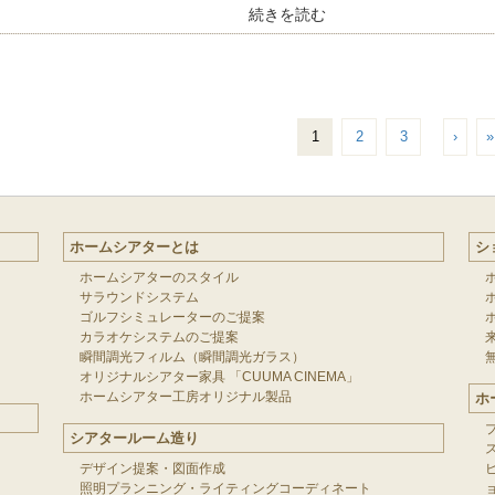
続きを読む
1
2
3
›
»
ホームシアターとは
シ
ホームシアターのスタイル
サラウンドシステム
ゴルフシミュレーターのご提案
カラオケシステムのご提案
瞬間調光フィルム（瞬間調光ガラス）
オリジナルシアター家具 「CUUMA CINEMA」
ホームシアター工房オリジナル製品
ホ
シアタールーム造り
デザイン提案・図面作成
照明プランニング・ライティングコーディネート