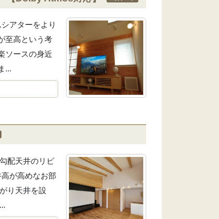
ムシアターをより
が至高という考
楽ソースの身近
..
な勾配天井のリビ
井高が高めなお部
下がり天井を設
.