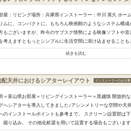
部屋：リビング場所：兵庫県インストーラー：中川 英久 ホー
リムに、コンパクトに。もちろん映画館のようなシステム構成
方もございますが、昨今のサブスク情勢による映像ソフトや音
を考えますともっとシンプルに生活空間に溶け込ませることもま.
続きを読む
勾配天井におけるシアターレイアウト
インストーラーのお仕事
所＝富山県お部屋＝リビングインストーラー＝黒越慎 開放的
グへシアターを導入してきました♪アシンメトリーな空間や天
へのインストールポイントも参考まで。 スクリーン設置部は
、掘り込み。 その他化粧梁を用いて設置する場合もございます..