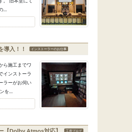
す。 旧本堂にて
..
を導入！！
インストーラーのお仕事
から施工までワ
でインストーラ
ーラーがお伺い
...
olby Atmos対応】
工房ブログ