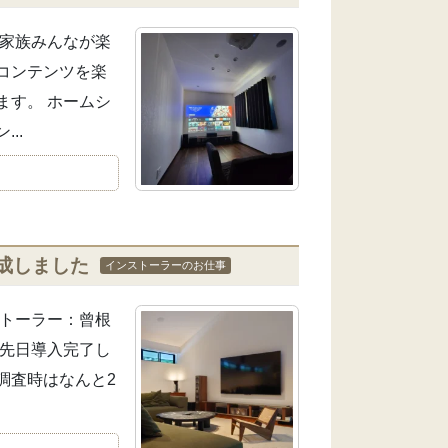
て家族みんなが楽
コンテンツを楽
ます。 ホームシ
..
成しました
インストーラーのお仕事
ストーラー：曾根
、先日導入完了し
調査時はなんと2