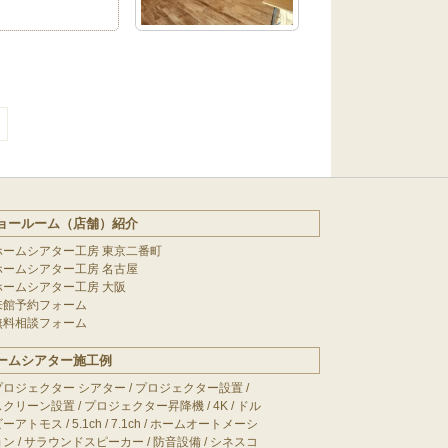
ョールーム（店舗）紹介
ホームシアター工房 東京二番町
ホームシアター工房 名古屋
ホームシアター工房 大阪
来館予約フォーム
無料相談フォーム
ームシアター施工例
プロジェクター シアター
/
プロジェクター設置
/
スクリーン設置
/
プロジェクター昇降機
/
4K
/
ドル
ビーアトモス
/
5.1ch
/
7.1ch
/
ホームオートメーシ
ョン
/
サラウンドスピーカー
/
防音設備
/
シネスコ