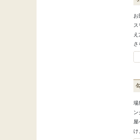
お
ス
え
さ
場
ン
屋
け