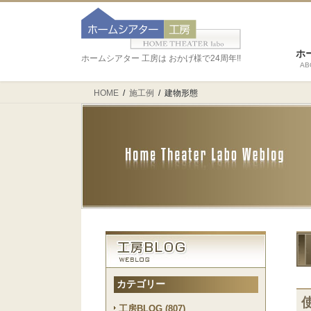
ホ
ホームシアター 工房は おかげ様で24周年!!
AB
HOME
施工例
建物形態
カテゴリー
工房BLOG (807)