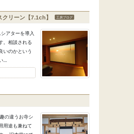
クリーン【7.1ch】
工房ブログ
ムシアターを導入
す。相談される
良いのかという
..
は趣の違うお寺シ
用用途も兼ねて