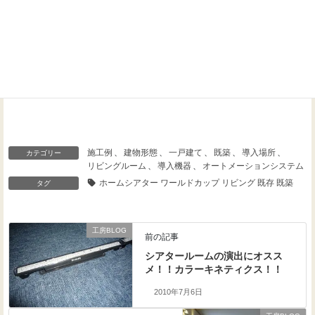
Threads
Facebook
X
施工例
、
建物形態
、
一戸建て
、
既築
、
導入場所
、
カテゴリー
リビングルーム
、
導入機器
、
オートメーションシステム
ホームシアター ワールドカップ リビング 既存 既築
タグ
工房BLOG
前の記事
シアタールームの演出にオスス
メ！！カラーキネティクス！！
2010年7月6日