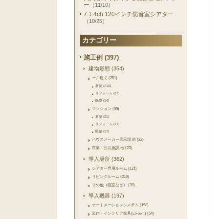
ー
（11/10）
7.1.4ch 120インチ防音室シアター
（10/25）
カテゴリー
施工例 (397)
建物形態 (354)
一戸建て (251)
新築 (210)
リフォーム (27)
既築 (14)
マンション (59)
新築 (21)
リフォーム (21)
既築 (17)
ハウスメーカー展示場 他 (22)
商業・公共施設 他 (23)
導入場所 (362)
シアター専用ルーム (121)
リビングルーム (219)
その他（寝室など） (28)
導入機器 (197)
オートメーションシステム (158)
造作・インテリア家具(L.Form) (54)