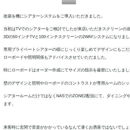
改築を機にシアターシステムをご導入いただきました。
当初はTVでのシアターをご検討でしたが来店いただきスクリーンの
3Dの50インチTVと100インチスクリーンの2WAYシステムになりま
専用プライベートシアターの様にじっくり楽しめてデザインにもこだ
ローボードや照明関係もアドバイスさせていただました。
特にローボードはオーダー作成にてサイズの指示を厳密にいたしまし
壁のデザインと照明やローボードのコントラストが専用ルームのシッ
シアタールームだけではなくNASでのZONE2配信にて、ダイニン
ます。
来客時に玄関で音楽がかかっているなんて凄くお洒落ではないでしょ