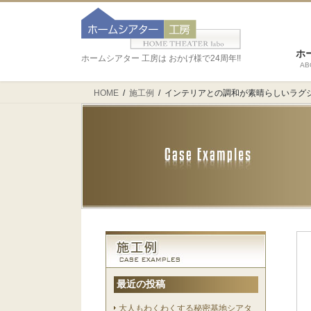
ホ
ホームシアター 工房は おかげ様で24周年!!
AB
HOME
施工例
インテリアとの調和が素晴らしいラグ
最近の投稿
大人もわくわくする秘密基地シアタ