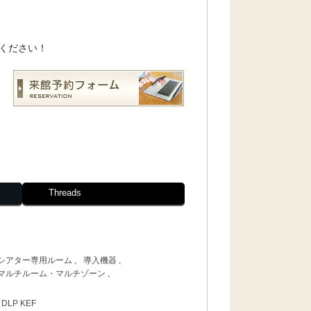
ください！
Threads
シアター専用ルーム
、
導入機器
、
マルチルーム・マルチゾーン
、
LP KEF